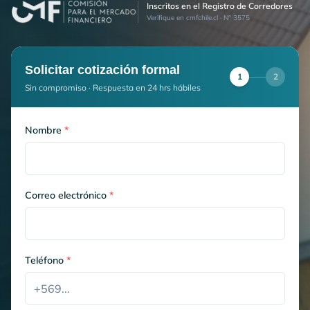
Inscritos en el Registro de Corredores
Verifique en cmfchile.cl · N° 3575
Solicitar cotización formal
1
2
Sin compromiso · Respuesta en 24 hrs hábiles
Nombre
*
Correo electrónico
*
Teléfono
*