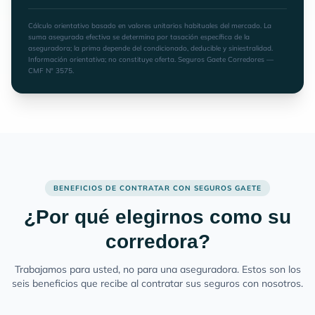
Cálculo orientativo basado en valores unitarios habituales del mercado. La
suma asegurada efectiva se determina por tasación específica de la
aseguradora; la prima depende del condicionado, deducible y siniestralidad.
Información orientativa; no constituye oferta. Seguros Gaete Corredores —
CMF N° 3575.
BENEFICIOS DE CONTRATAR CON SEGUROS GAETE
¿Por qué elegirnos como su
corredora?
Trabajamos para usted, no para una aseguradora. Estos son los
seis beneficios que recibe al contratar sus seguros con nosotros.