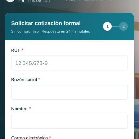
Solicitar cotización formal
1
2
Sin compromiso · Respuesta en 24 hrs hábiles
RUT
*
Razón social
*
Nombre
*
Correo electrónico
*