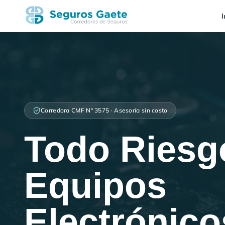
I
Corredora CMF N° 3575 · Asesoría sin costo
Todo Riesg
Equipos
Electrónico