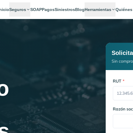
nicio
Seguros
SOAP
Pagos
Siniestros
Blog
Herramientas
Quiénes
Solicit
Sin compro
o
RUT
*
Razón soc
s