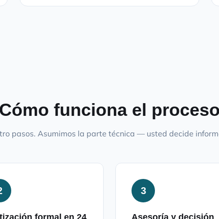
Cómo funciona el proces
ro pasos. Asumimos la parte técnica — usted decide infor
2
3
tización formal en 24
Asesoría y decisión