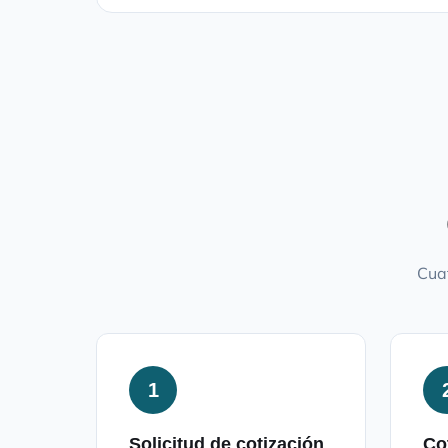
Cuat
1
Solicitud de cotización
Co