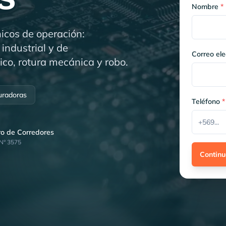
Nombre
*
nicos de operación:
industrial y de
Correo ele
ico, rotura mecánica y robo.
uradoras
Teléfono
*
tro de Corredores
 N° 3575
Continu