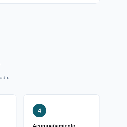
o
mado.
4
Acompañamiento