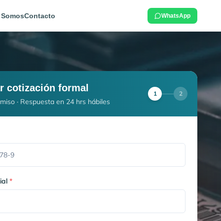
 Somos
Contacto
WhatsApp
ar cotización formal
1
2
miso · Respuesta en 24 hrs hábiles
ial
*