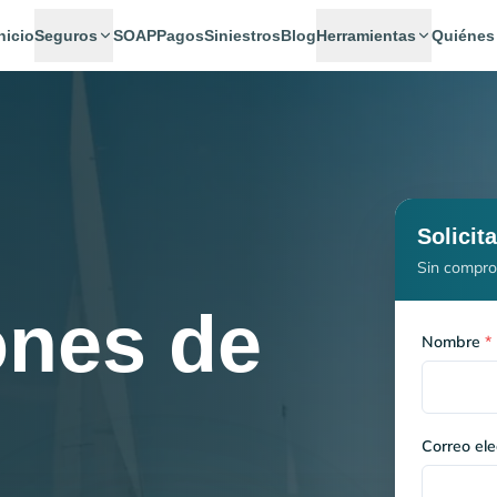
nicio
Seguros
SOAP
Pagos
Siniestros
Blog
Herramientas
Quiénes
Solicit
Sin compro
nes de
Nombre
*
Correo ele