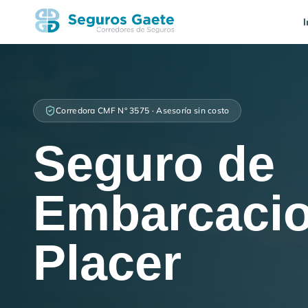
I
Corredora CMF N° 3575 · Asesoría sin costo
Seguro de
Embarcacio
Placer