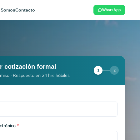
 Somos
Contacto
WhatsApp
ar cotización formal
1
2
miso · Respuesta en 24 hrs hábiles
ctrónico
*