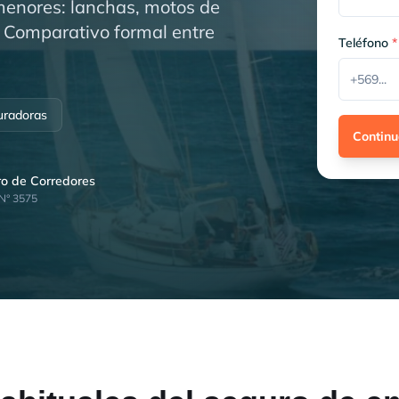
menores: lanchas, motos de
. Comparativo formal entre
Teléfono
*
uradoras
Continu
tro de Corredores
 N° 3575