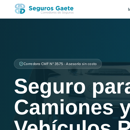
I
Corredora CMF N° 3575 · Asesoría sin costo
Seguro par
Camiones 
Vehículos 