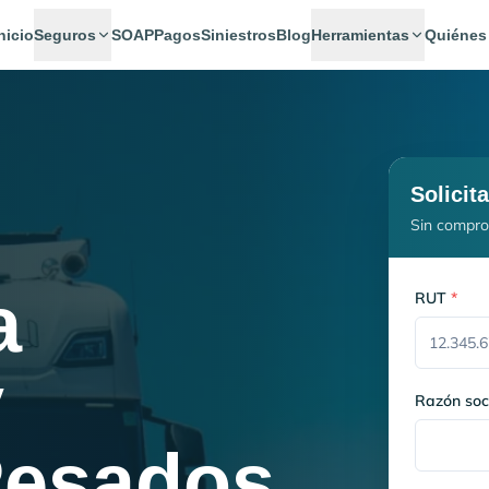
nicio
Seguros
SOAP
Pagos
Siniestros
Blog
Herramientas
Quiénes
Solicit
Sin compro
a
RUT
*
y
Razón soc
Pesados