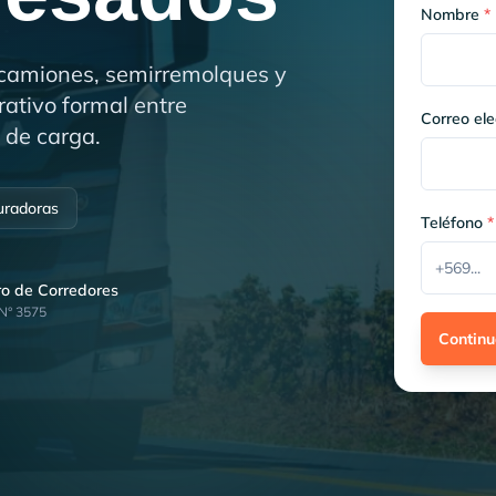
Nombre
*
ocamiones, semirremolques y
ativo formal entre
Correo ele
 de carga.
uradoras
Teléfono
*
tro de Corredores
 N° 3575
Continu