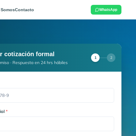
 Somos
Contacto
WhatsApp
ar cotización formal
1
2
miso · Respuesta en 24 hrs hábiles
ial
*