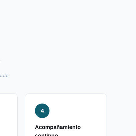
o
mado.
4
Acompañamiento
continuo