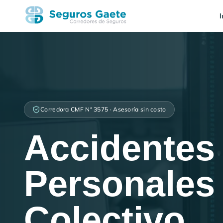
I
Corredora CMF N° 3575 · Asesoría sin costo
Accidentes
Personales
Colectivo