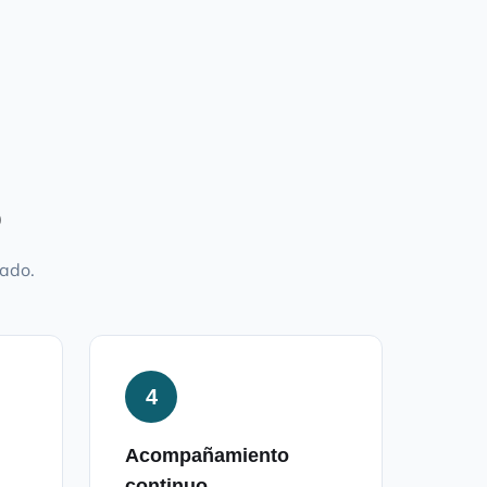
o
mado.
4
Acompañamiento
continuo