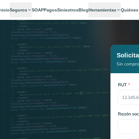
nicio
Seguros
SOAP
Pagos
Siniestros
Blog
Herramientas
Quiénes
Solicit
Sin compro
RUT
*
Razón soc