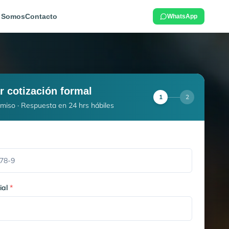
 Somos
Contacto
WhatsApp
ar cotización formal
1
2
miso · Respuesta en 24 hrs hábiles
ial
*