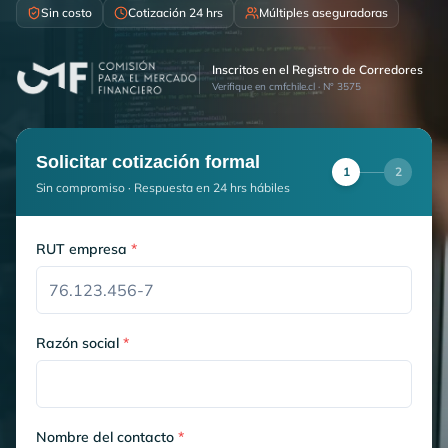
Sin costo
Cotización 24 hrs
Múltiples aseguradoras
Inscritos en el Registro de Corredores
Verifique en cmfchile.cl · N° 3575
Solicitar cotización formal
1
2
Sin compromiso · Respuesta en 24 hrs hábiles
RUT empresa
*
Razón social
*
Nombre del contacto
*