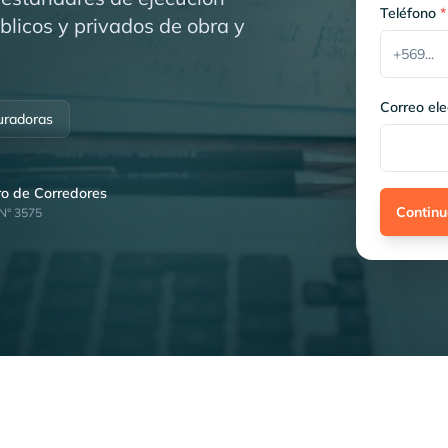
Teléfono
*
blicos y privados de obra y
Correo ele
uradoras
tro de Corredores
Continu
 N° 3575