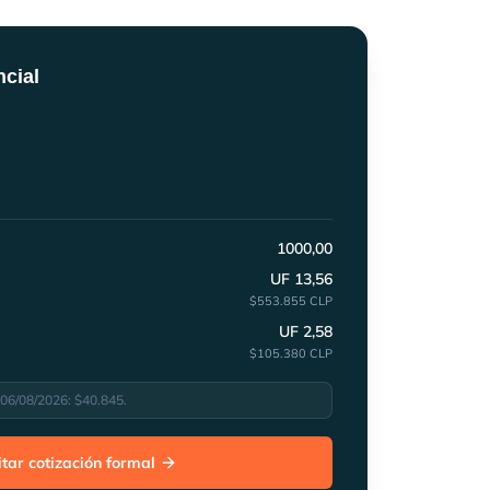
ncial
1000,00
UF
13,56
$
553.855
CLP
UF
2,58
$
105.380
CLP
06/08/2026
: $
40.845
.
itar cotización formal