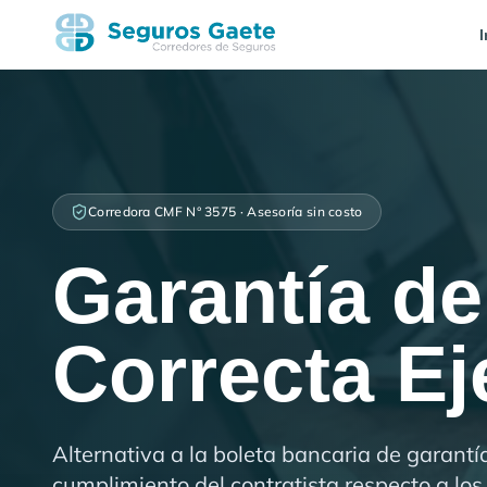
I
Corredora CMF N° 3575 · Asesoría sin costo
Garantía de
Correcta E
Alternativa a la boleta bancaria de garant
cumplimiento del contratista respecto a lo