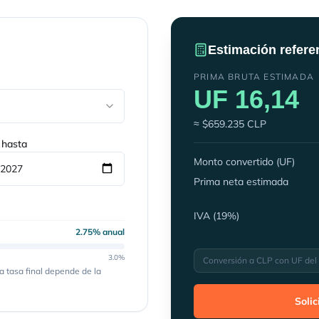
Estimación refere
PRIMA BRUTA ESTIMADA
UF
16,14
≈ $
659.235
CLP
 hasta
Monto convertido (UF)
Prima neta estimada
IVA (19%)
2.75
% anual
3.0
%
Conversión a CLP con UF del
a tasa final depende de la
Solic