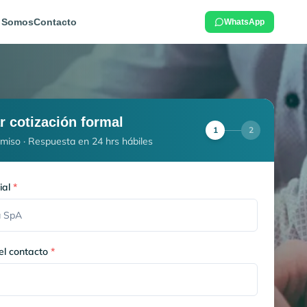
 Somos
Contacto
WhatsApp
ar cotización formal
1
2
miso · Respuesta en 24 hrs hábiles
ial
*
l contacto
*