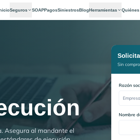
nicio
Seguros
SOAP
Pagos
Siniestros
Blog
Herramientas
Quiénes
Solicit
Sin compro
Razón soc
jecución
Nombre de
ía. Asegura al mandante el
s estándares de ejecución