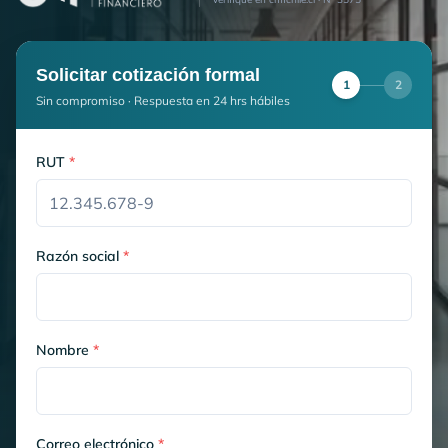
Solicitar cotización formal
1
2
Sin compromiso · Respuesta en 24 hrs hábiles
RUT
*
Razón social
*
Nombre
*
Correo electrónico
*