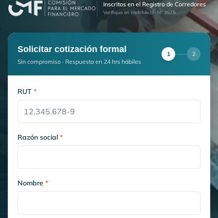
Inscritos en el Registro de Corredores
Verifique en cmfchile.cl · N° 3575
Solicitar cotización formal
1
2
Sin compromiso · Respuesta en 24 hrs hábiles
RUT
*
Razón social
*
Nombre
*