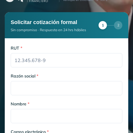
Solicitar cotización formal
1
2
Sin compromiso · Respuesta en 24 hrs hábiles
RUT
*
Razón social
*
Nombre
*
Correo electrónico
*