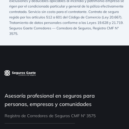
exclusiones y deducibles aplicables al incendio y patrimonio empresa se
rigen por el condicionado particular y general de la póliza efectivamente
contratada. Servicio sin costo para el contratante. Contrato de seguro
regido por los artículos 512 a 601 del Código de Comercio (Ley 20.667).
Tratamiento de datos personales conforme a las Leyes 19.628 y 21.719.
Seguros Gaete Corredores — Corredora de Seguros, Registro CMF N°
3575.
Asesoría profesional en seguros para
personas, empresas y comunidades
Registro de Corredores de Seguros CMF N° 3575