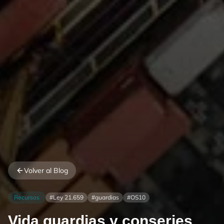
Volver al Blog
Recursos
#
Ley 21.659
#
guardias
#
OS10
Vida guardias y conserjes