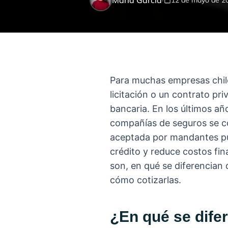
María García
·
12 de mayo de 2
Para muchas empresas chile
licitación o un contrato pr
bancaria. En los últimos año
compañías de seguros se co
aceptada por mandantes púb
crédito y reduce costos fin
son, en qué se diferencian d
cómo cotizarlas.
¿En qué se difer